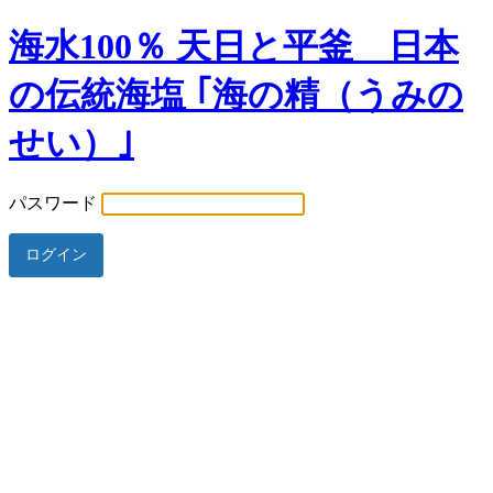
海水100％ 天日と平釜 日本
の伝統海塩 ｢海の精（うみの
せい）｣
パスワード