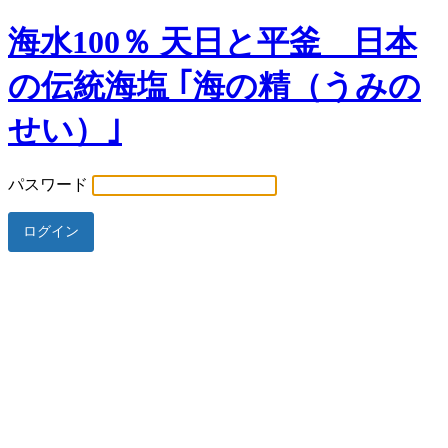
海水100％ 天日と平釜 日本
の伝統海塩 ｢海の精（うみの
せい）｣
パスワード