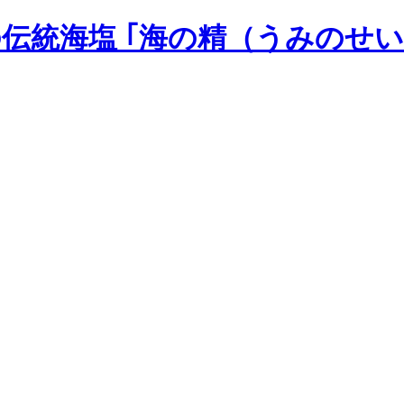
の伝統海塩 ｢海の精（うみのせい