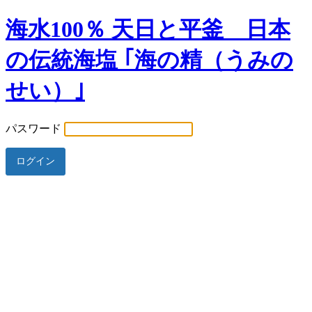
海水100％ 天日と平釜 日本
の伝統海塩 ｢海の精（うみの
せい）｣
パスワード