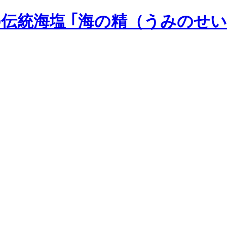
の伝統海塩 ｢海の精（うみのせい