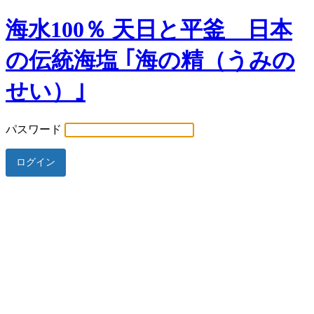
海水100％ 天日と平釜 日本
の伝統海塩 ｢海の精（うみの
せい）｣
パスワード