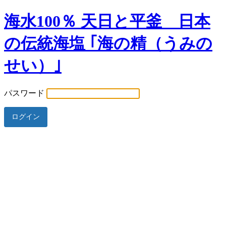
海水100％ 天日と平釜 日本
の伝統海塩 ｢海の精（うみの
せい）｣
パスワード