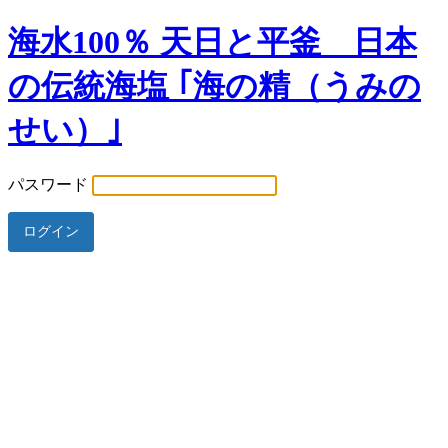
海水100％ 天日と平釜 日本
の伝統海塩 ｢海の精（うみの
せい）｣
パスワード